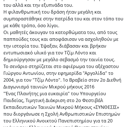
του αλλά και την εξυπνάδα του.
Η φιλανθρωπική του δράση ήταν μεγάλη και
συμπαραστάθηκε στην πατρίδα του και στον τόπο του
με κάθε τρόπο, όσο λίγοι.
Οι μαθητές άκουγαν τα κατορθώματα του, από τους
παππούδες τους και αποφάσισαν να ασχοληθούν με
την ιστορία του. Έψαξαν, διάβασαν και βρήκαν
εντυπωσιακό υλικό για τον Τζίμ Λόντο και
δημιούργησαν με μεγάλο σεβασμό την ταινία τους.
Το σενάριο στηρίζεται στο αφιέρωμα του αξέχαστου
Γιώργου Αντωνίου, στην εφημερίδα "Αργολίδα" το
2004, για τον "Τζίμ Λόντο". 1ο Βραβείο στον 2ο Διεθνή
Διαγωνισμό ταινιών Μικρού μήκους 2016
"Ένας Πλανήτης μια ευκαιρία" του Υπουργείου
Παιδείας, Τιμητική Διάκριση στο 2ο Φεστιβάλ
Εκπαιδευτικών Ταινιών Μικρού Μήκους «ΣYΝΘΕΣΙΣ»
που διοργάνωσε η Σχολή Ανθρωπιστικών Επιστημών
του Ελληνικού Ανοικτού Πανεπιστημίου για τα 20