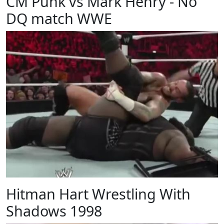
CM Punk vs Mark Henry - No
DQ match WWE
Hitman Hart Wrestling With
Shadows 1998